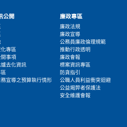
訊公開
廉政專區
區
廉政法規
區
廉政宣導
地
公務員廉政倫理規範
流化專區
推動行政透明
公開事項
廉政會報
化爐去化資訊
標案資訊專區
專區
防貪指引
業務宣導之預算執行情形
公職人員利益衝突迴避
公益揭弊者保護法
安全維護會報