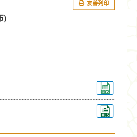
友善列印
布)