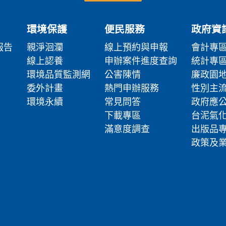
環境保護
便民服務
政府資
報告
親淨洄瀾
線上預約與申報
會計專
線上認養
申辦案件進度查詢
統計專
環境品質監測網
公害陳情
廉政園
委外計畫
熱門申辦服務
性別主
環境永續
常見問答
政府應
下載專區
台泥氣
滿意度調查
出版品
政策及