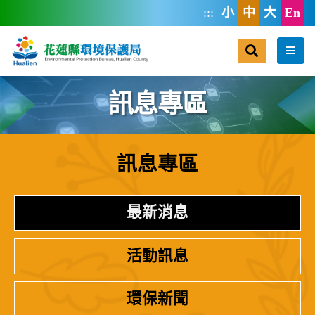
跳到主要內容區塊
:::
小
中
大
En
搜尋
選單
訊息專區
訊息專區
:::
最新消息
活動訊息
環保新聞