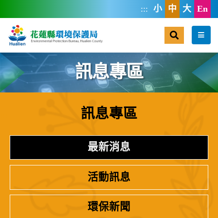
跳到主要內容區塊
:::
小
中
大
En
搜尋
選單
訊息專區
訊息專區
:::
最新消息
活動訊息
環保新聞