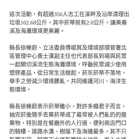
這次活動，有超過350人志工在溪畔及沿岸清理出
垃圾102.68公斤，其中菸蒂就有2.0公斤，讓美崙
溪及海灘環境更美麗。
縣長徐榛蔚、立法委員傅崐萁及環境部環管署北
區管理中心黃士漢副主任也代表部長到場與民眾
一起關切溪流生態海灘環境，呼籲民眾減少使用
塑膠產品，從日常生活做起，菸灰菸蒂不落地，
舉手之勞減少環境髒亂。共同維護河川、海洋生
態環境。
縣長徐榛蔚表示菸蒂雖小，對許多癮君子而言，
抽完菸後隨手丟棄菸蒂成了最常被人們亂扔的廢
棄物，特別是在餐廳外的人行道、便利商店門口
的騎樓、道路水溝、樹蔭下及海邊最多，其不只