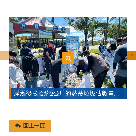
淨灘後撿拾約2公斤的菸蒂垃圾佔數量最多
回上一頁