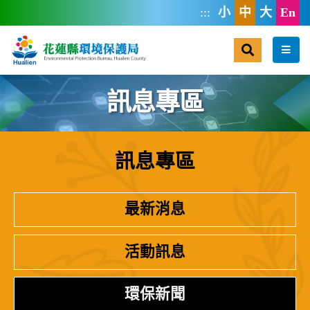
跳到主要內容區塊
:::
小
中
大
En
搜尋
選單
訊息專區
訊息專區
:::
最新消息
活動訊息
環保新聞