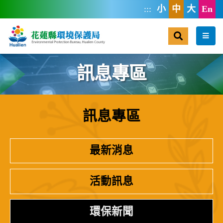
跳到主要內容區塊
:::
小
中
大
En
搜尋
選單
訊息專區
訊息專區
:::
最新消息
活動訊息
環保新聞