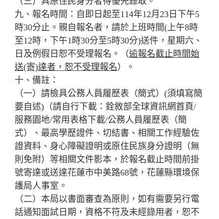
（三）具原住民身分者得優先錄取。
九、報名時間：自即日起至114年12月23日下午5
時30分止。親自報名者，請於上班時間(上午8時
至12時，下午1時30分至5時30分)送件，星期六、
日及例假日恕不受理報名。（
逾報名截止時間始
送(寄)達者，恕不受理報名
）。
十、備註：
（一）請檢具公務人員履歷表（簡式）(須填寫簡
要自述)（請自行下載：銓敘部全球資訊網首頁/
服務園地/常用表格下載/公務人員履歷表（簡
式）、最高學歷證件、切結書、相關工作經驗佐
證資料、身心障礙證明或原住民族身分證明（無
則免附）等相關文件影本，於報名截止時間前掛
號寄達或送達花蓮市中美路68號，花蓮縣環境保
護局人事室。
（二）本局以書面審查為原則，如有需要另行電
話通知面試日期，資格不符及未經錄用者，恕不