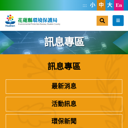
跳到主要內容區塊
:::
小
中
大
En
搜尋
選單
訊息專區
訊息專區
:::
最新消息
活動訊息
環保新聞