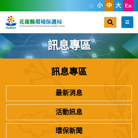
跳到主要內容區塊
:::
小
中
大
En
搜尋
選單
訊息專區
訊息專區
:::
最新消息
活動訊息
環保新聞