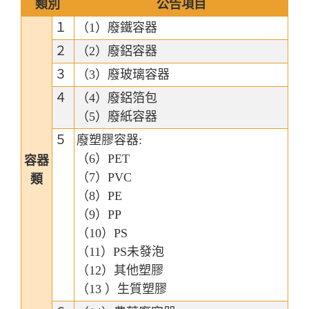
類別
公告項目
１
（1）廢鐵容器
２
（2）廢鋁容器
３
（3）廢玻璃容器
４
（4）廢鋁箔包
（5）廢紙容器
５
廢塑膠容器:
（6）PET
容器
（7）PVC
類
（8）PE
（9）PP
（10）PS
（11）PS未發泡
（12）其他塑膠
（13 ）生質塑膠