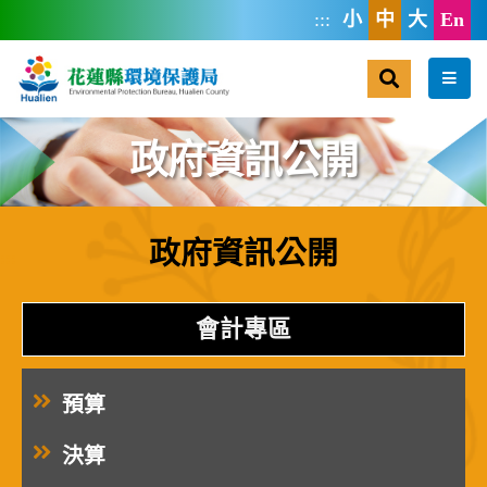
跳到主要內容區塊
:::
小
中
大
En
搜尋
選單
政府資訊公開
政府資訊公開
:::
會計專區
預算
決算