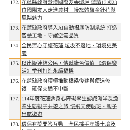
172.
花蓮縣政府營造國際友善環境 邀請13國23
位國際友人走進農村 慢旅體驗金針花與
鳳梨魅力
173.
花蓮縣政府導入AI自動揚塵防制系統 打造
智慧工地、守護空氣品質
174.
全民齊心守護花蓮 垃圾不落地、環境更美
麗
175.
以出版連結公民，傳遞綠色價值 《環保樂
活》季刊打造永續橋樑
176.
花蓮縣政府積極推動橋梁復建與便道修
復 確保交通不中斷
177.
114年度花蓮縣身心障礙學生認識海洋及漁
業生態親子共遊之旅 慢飛天使船班‧親子
出航遨遊
178.
環保有獎問答互動 全民攜手守護土壤及