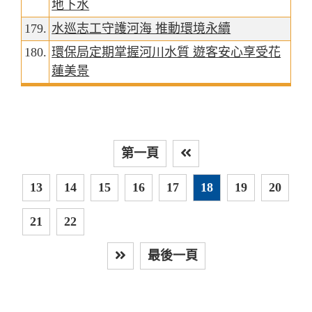
地下水
179.
水巡志工守護河海 推動環境永續
180.
環保局定期掌握河川水質 遊客安心享受花
蓮美景
第一頁
上
13
14
15
16
17
18
19
20
21
22
最後一頁
下一頁