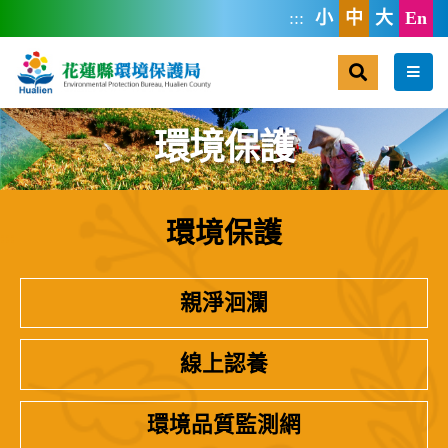
跳到主要內容區塊
:::
小
中
大
En
搜尋
選單
環境保護
環境保護
:::
親淨洄瀾
線上認養
環境品質監測網