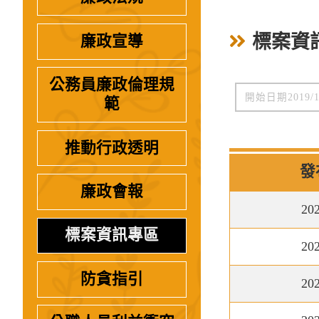
標案資
廉政宣導
公務員廉政倫理規
範
推動行政透明
發
廉政會報
20
標案資訊專區
20
防貪指引
20