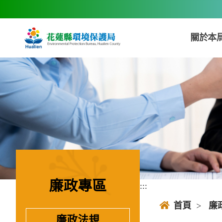
跳到主要內容區塊
關於本
廉政專區
:::
:::
首頁
>
廉
廉政法規