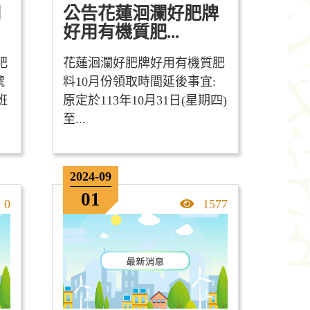
用
公告花蓮洄瀾好肥牌
好用有機質肥...
肥
花蓮洄瀾好肥牌好用有機質肥
號
料10月份領取時間延後事宜:
班
原定於113年10月31日(星期四)
至...
2024-09
01
點擊率
點擊率
0
1577