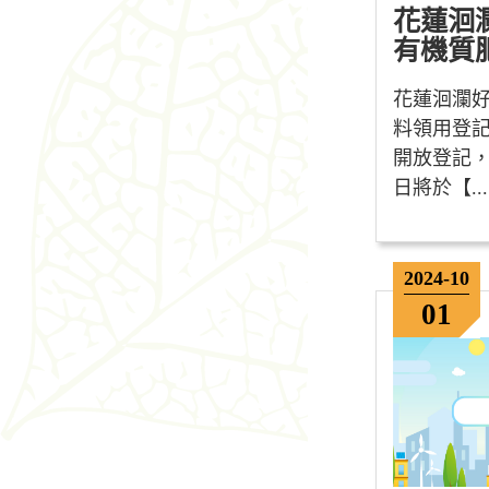
花蓮洄
有機質肥料
花蓮洄瀾
料領用登記事
開放登記
日將於【...
2024-10
01