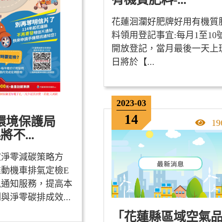
花蓮洄瀾好肥牌好用有機質
料領用登記事宜: ​ 每月1至10
開放登記，當月最後一天上
日將於【...
2023-03
14
環境保護局
點
19
將不...
家淨零減碳策略方
動機車排氣定檢E
訊通知服務，提高本
與淨零碳排成效...
「花蓮縣區域空氣