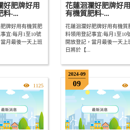
瀾好肥牌好用
花蓮洄瀾好肥牌好
-...
有機質肥料-...
好肥牌好用有機質肥
花蓮洄瀾好肥牌好用有機質
宜: ​ 每月1至10號
料領用登記事宜: ​ 每月1至10
，當月最後一天上班
開放登記，當月最後一天上
日將於【...
2024-09
09
點擊率
1125