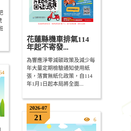
肥
號
班
花蓮縣機車排氣114
年起不寄發...
為響應淨零減碳政策及減少每
年大量定期檢驗通知使用紙
擊率
64
張，落實無紙化政策，自114
年1月1日起本局將全面...
2026-07
21
點擊率
6
品