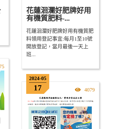
公
花蓮洄瀾好肥牌好用
有機質肥料-...
花蓮洄瀾好肥牌好用有機質肥
料領用登記事宜: ​ 每月1至10號
開放登記，當月最後一天上
班...
擊率
75
2024-05
17
點擊率
4079
用