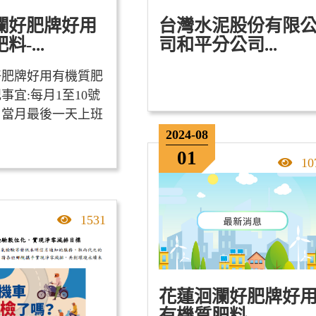
瀾好肥牌好用
台灣水泥股份有限
-...
司和平分公司...
好肥牌好用有機質肥
宜: ​ 每月1至10號
，當月最後一天上班
2024-08
01
點
10
點擊率
1531
花蓮洄瀾好肥牌好
有機質肥料-...