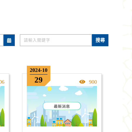
關鍵字
搜尋
2024-10
29
擊率
點擊率
06
900