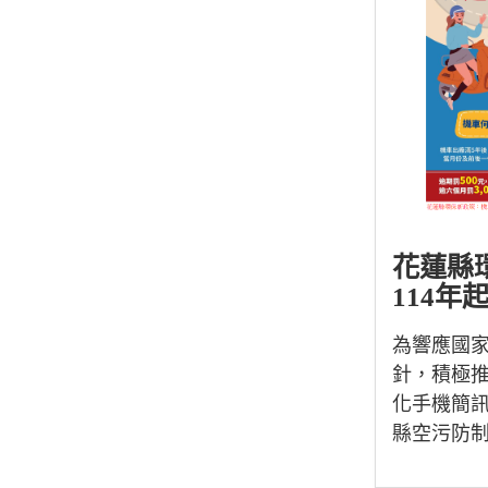
花蓮縣
114年起
為響應國
針，積極推
化手機簡
縣空污防制