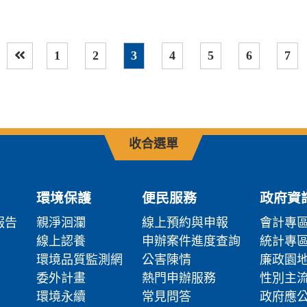
1
2
3
4
5
6
7
上一頁
收合選單
環境保護
便民服務
政府資
報告
親淨洄瀾
線上預約與申報
會計專
線上認養
申辦案件進度查詢
統計專
環境品質監測網
公害陳情
廉政園
委外計畫
熱門申辦服務
性別主
環境永續
常見問答
政府應