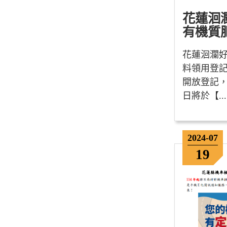
花蓮洄
有機質肥料
花蓮洄瀾
料領用登記事
開放登記
日將於【...
2024-07
19