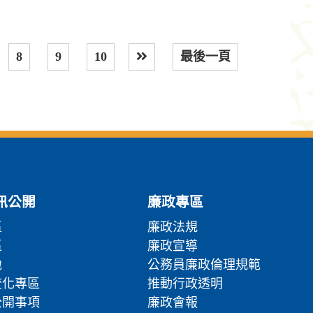
8
9
10
最後一頁
下一頁
訊公開
廉政專區
區
廉政法規
區
廉政宣導
地
公務員廉政倫理規範
流化專區
推動行政透明
公開事項
廉政會報