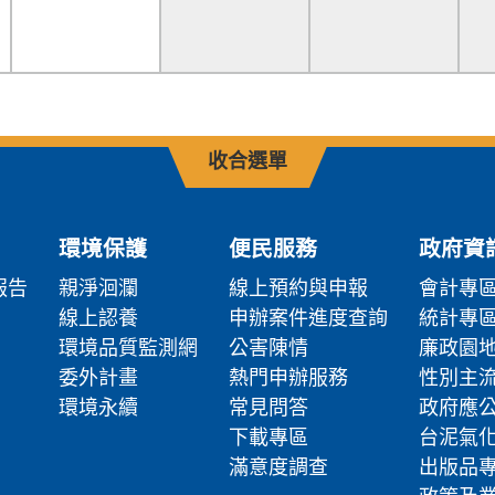
收合選單
環境保護
便民服務
政府資
報告
親淨洄瀾
線上預約與申報
會計專
線上認養
申辦案件進度查詢
統計專
環境品質監測網
公害陳情
廉政園
委外計畫
熱門申辦服務
性別主
環境永續
常見問答
政府應
下載專區
台泥氣
滿意度調查
出版品