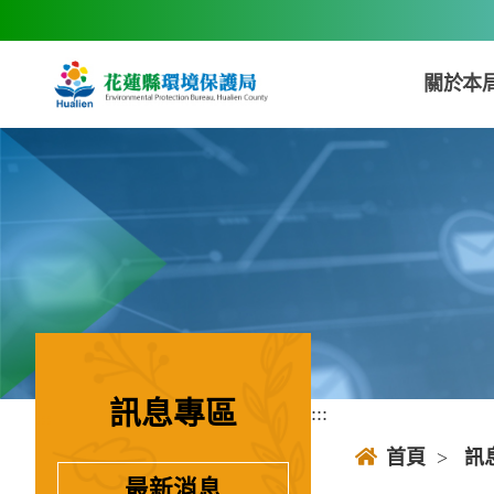
跳到主要內容區塊
關於本
訊息專區
:::
:::
首頁
>
訊
最新消息