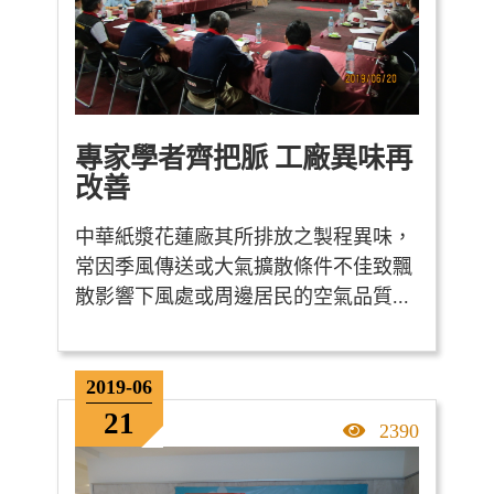
專家學者齊把脈 工廠異味再
改善
中華紙漿花蓮廠其所排放之製程異味，
常因季風傳送或大氣擴散條件不佳致飄
散影響下風處或周邊居民的空氣品質...
2019-06
21
點擊率
2390