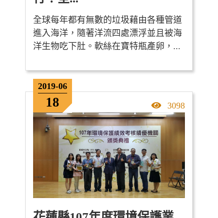
全球每年都有無數的垃圾藉由各種管道
進入海洋，隨著洋流四處漂浮並且被海
洋生物吃下肚。軟絲在寶特瓶產卵，...
2019-06
18
點擊率
3098
花蓮縣107年度環境保護業