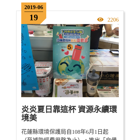
2019-06
19
點擊率
2206
炎炎夏日靠這杯 資源永續環
境美
花蓮縣環境保護局自108年6月1日起