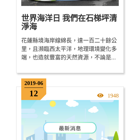
世界海洋日 我們在石梯坪清
淨海
花蓮縣境海岸線綿長，達一百二十餘公
里，且瀕臨西太平洋，地理環境變化多
端，也造就豐富的天然資源，不論是...
2019-06
12
點擊率
1948