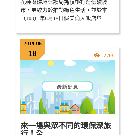
花蓮縣環境保護局為積極打造低碳城
市，更致力於推動綠色生活，並於本
（108）年6月19日假美侖大飯店舉...
2019-06
18
點擊率
2708
來一場與眾不同的環保深旅
行！全...