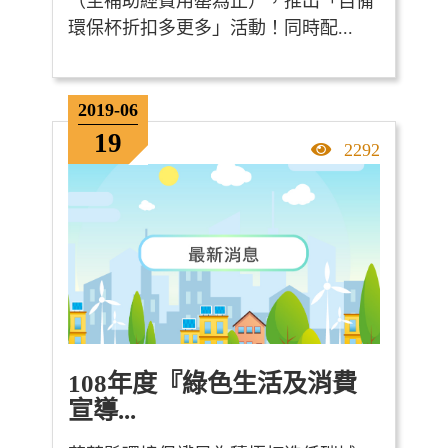
（至補助經費用罄為止），推出「自備
環保杯折扣多更多」活動！同時配...
2019-06
19
點擊率
2292
108年度『綠色生活及消費
宣導...