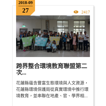
2018-09
27
點擊率
2417
跨界整合環境教育聯盟第二
次...
花蓮縣蘊含豐富生態環境與人文資源，
花蓮縣環境保護局從真實環境中推行環
境教育，並串聯在地產、官、學界相...