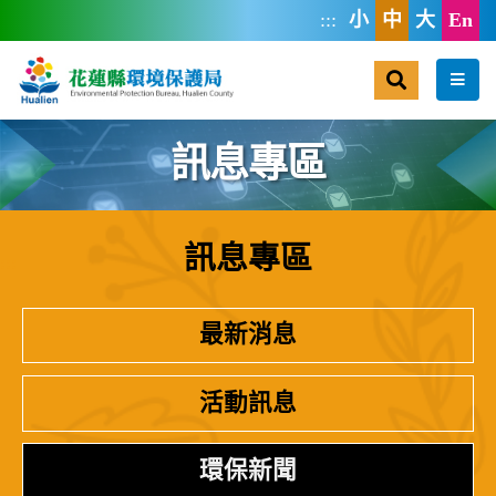
跳到主要內容區塊
:::
小
中
大
En
搜尋
選單
訊息專區
訊息專區
:::
最新消息
活動訊息
環保新聞