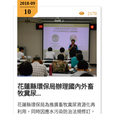
2018-09
10
點擊率
2170
花蓮縣環保局辦理國內外畜
牧糞尿...
花蓮縣環保局為推廣畜牧糞尿資源化再
利用，同時因應水污染防治法規修訂，