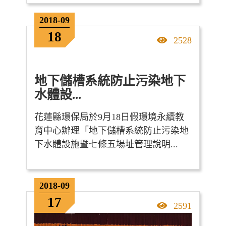
2018-09
18
點擊率
2528
地下儲槽系統防止污染地下
水體設...
花蓮縣環保局於9月18日假環境永續教
育中心辦理「地下儲槽系統防止污染地
下水體設施暨七條五場址管理說明...
2018-09
17
點擊率
2591