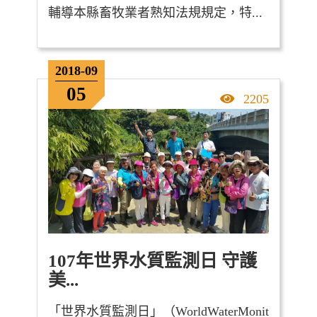
輔導本縣畜牧業者熟知法規規定，特...
2018-09
05
點擊率
2205
107年世界水質監測日 守護
美...
「世界水質監測日」（WorldWaterMonit