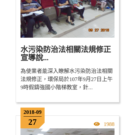
水污染防治法相關法規修正
宣導說...
為使業者能深入瞭解水污染防治法相關
法規修正，環保局於107年9月27日上午
9時假鑄強國小階梯教室，針...
2018-09
27
點擊率
1988