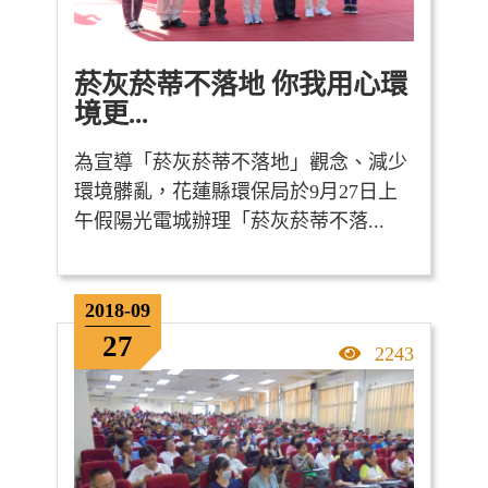
菸灰菸蒂不落地 你我用心環
境更...
為宣導「菸灰菸蒂不落地」觀念、減少
環境髒亂，花蓮縣環保局於9月27日上
午假陽光電城辦理「菸灰菸蒂不落...
2018-09
27
點擊率
2243