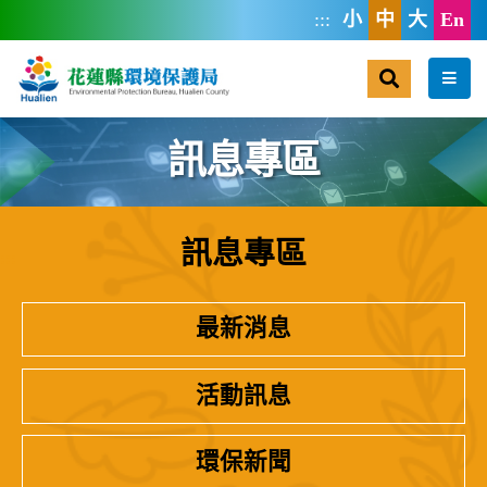
跳到主要內容區塊
:::
小
中
大
En
搜尋
選單
訊息專區
訊息專區
:::
最新消息
活動訊息
環保新聞