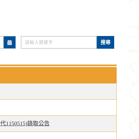
關鍵字
搜尋
150515)錄取公告