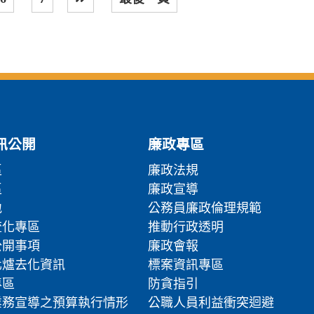
下一頁
訊公開
廉政專區
區
廉政法規
區
廉政宣導
地
公務員廉政倫理規範
流化專區
推動行政透明
公開事項
廉政會報
化爐去化資訊
標案資訊專區
專區
防貪指引
業務宣導之預算執行情形
公職人員利益衝突迴避