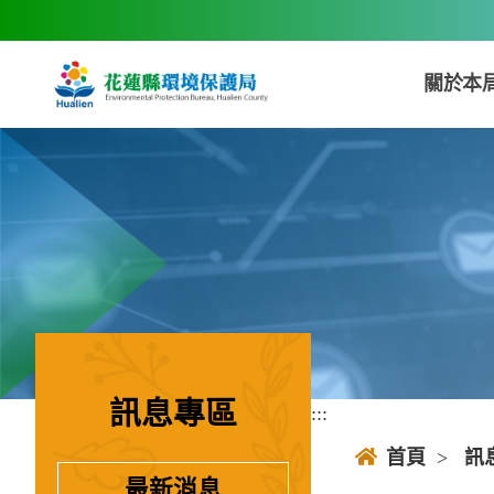
跳到主要內容區塊
關於本
訊息專區
:::
:::
首頁
>
訊
最新消息