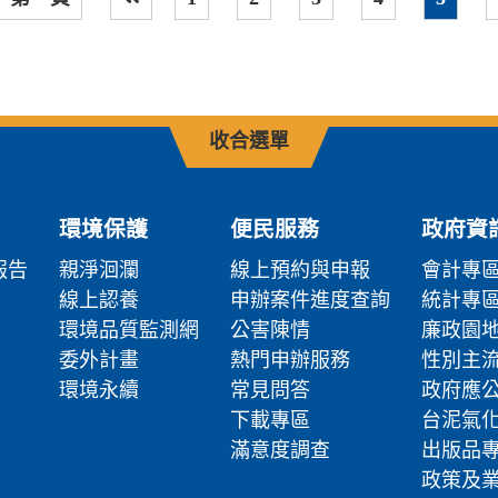
上一頁
收合選單
環境保護
便民服務
政府資
報告
親淨洄瀾
線上預約與申報
會計專
線上認養
申辦案件進度查詢
統計專
環境品質監測網
公害陳情
廉政園
委外計畫
熱門申辦服務
性別主
環境永續
常見問答
政府應
下載專區
台泥氣
滿意度調查
出版品
政策及