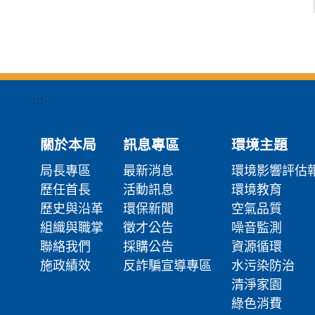
:::
關於本局
訊息專區
環境主題
局長專區
最新消息
環境影響評估
歷任首長
活動訊息
環境教育
歷史與沿革
環保新聞
空氣品質
組織與職掌
徵才公告
噪音監測
聯絡我們
採購公告
資源循環
施政績效
反詐騙宣導專區
水污染防治
清淨家園
綠色消費