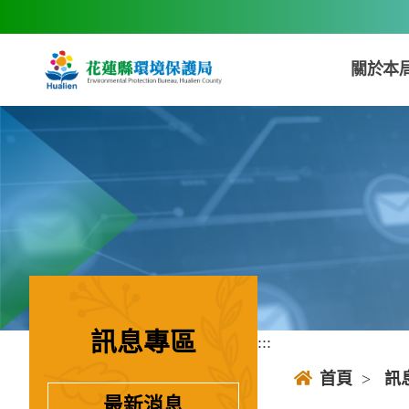
跳到主要內容區塊
關於本
訊息專區
:::
:::
首頁
>
訊
最新消息