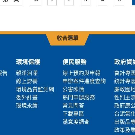
上一頁
收合選單
環境保護
便民服務
政府資
報告
親淨洄瀾
線上預約與申報
會計專
線上認養
申辦案件進度查詢
統計專
環境品質監測網
公害陳情
廉政園
委外計畫
熱門申辦服務
性別主
環境永續
常見問答
政府應
下載專區
台泥氣
滿意度調查
出版品
政策及