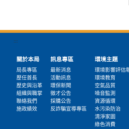
:::
關於本局
訊息專區
環境主題
局長專區
最新消息
環境影響評估
歷任首長
活動訊息
環境教育
歷史與沿革
環保新聞
空氣品質
組織與職掌
徵才公告
噪音監測
聯絡我們
採購公告
資源循環
施政績效
反詐騙宣導專區
水污染防治
清淨家園
綠色消費