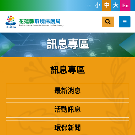
跳到主要內容區塊
:::
小
中
大
En
搜尋
選單
訊息專區
訊息專區
:::
最新消息
活動訊息
環保新聞