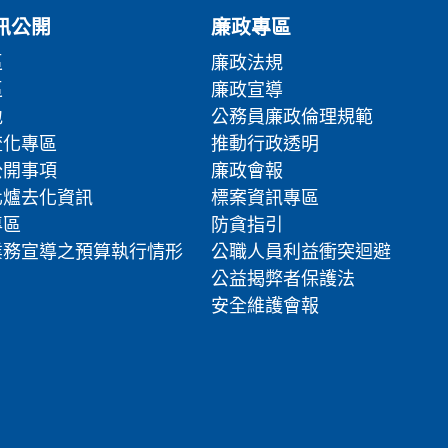
訊公開
廉政專區
區
廉政法規
區
廉政宣導
地
公務員廉政倫理規範
流化專區
推動行政透明
公開事項
廉政會報
化爐去化資訊
標案資訊專區
專區
防貪指引
業務宣導之預算執行情形
公職人員利益衝突迴避
公益揭弊者保護法
安全維護會報