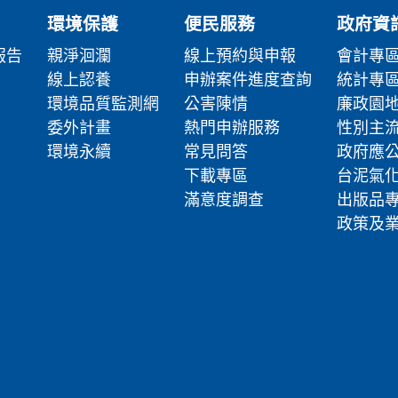
環境保護
便民服務
政府資
報告
親淨洄瀾
線上預約與申報
會計專
線上認養
申辦案件進度查詢
統計專
環境品質監測網
公害陳情
廉政園
委外計畫
熱門申辦服務
性別主
環境永續
常見問答
政府應
下載專區
台泥氣
滿意度調查
出版品
政策及