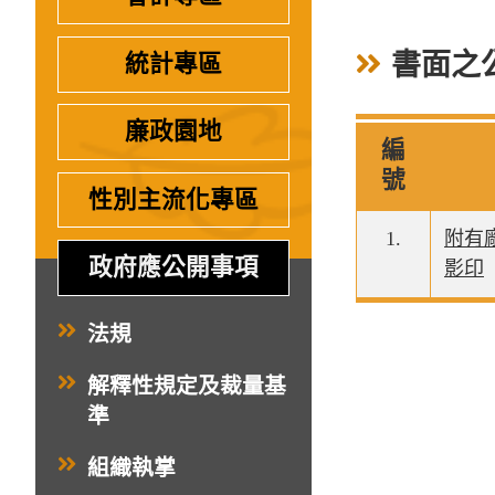
書面之
統計專區
廉政園地
編
號
性別主流化專區
1.
附有
政府應公開事項
影印
法規
解釋性規定及裁量基
準
組織執掌