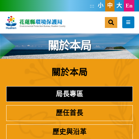
跳到主要內容區塊
:::
小
中
大
En
搜尋
選單
關於本局
關於本局
:::
局長專區
歷任首長
歷史與沿革