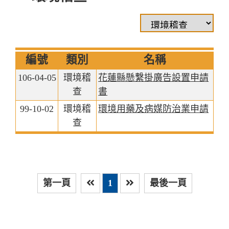
編號
類別
名稱
106-04-05
環境稽
花蓮縣懸繫掛廣告設置申請
查
書
99-10-02
環境稽
環境用藥及病媒防治業申請
查
第一頁
1
最後一頁
上一頁
下一