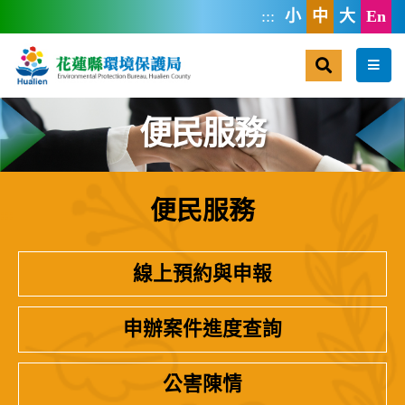
跳到主要內容區塊
:::
小
中
大
En
搜尋
選單
便民服務
便民服務
:::
線上預約與申報
申辦案件進度查詢
公害陳情