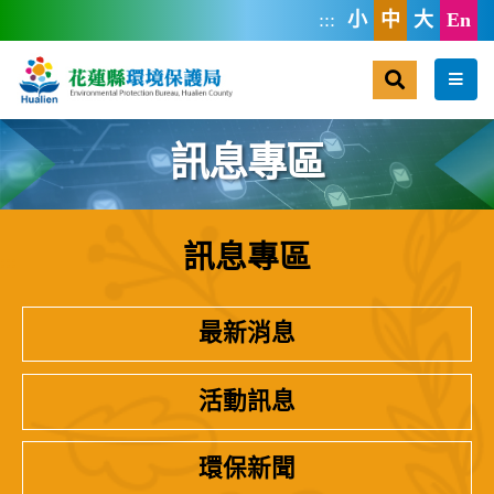
跳到主要內容區塊
:::
小
中
大
En
搜尋
選單
訊息專區
訊息專區
:::
最新消息
活動訊息
環保新聞