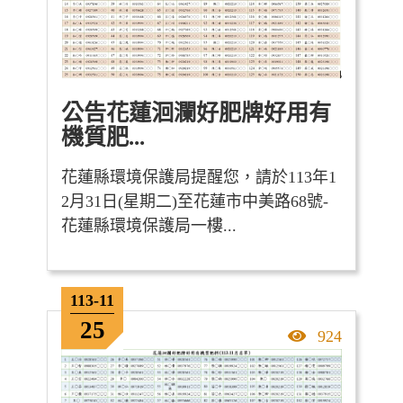
公告花蓮洄瀾好肥牌好用有
機質肥...
花蓮縣環境保護局提醒您，請於113年1
2月31日(星期二)至花蓮市中美路68號-
花蓮縣環境保護局一樓...
113-11
25
點擊率
924