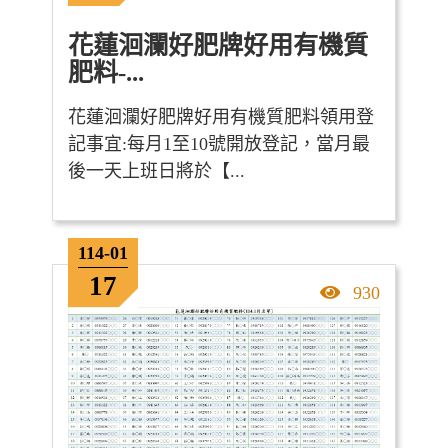
花蓮洄瀾好肥牌好用有機質
肥料-...
花蓮洄瀾好肥牌好用有機質肥料領用登
記事宜: ​ 每月1至10號開放登記，當月最
後一天上班日將於【...
114-01
17
點擊率
930