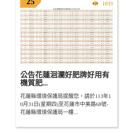
25
點擊率
1033
公告花蓮洄瀾好肥牌好用有
機質肥...
花蓮縣環境保護局提醒您，請於113年1
0月31日(星期四)至花蓮市中美路68號-
花蓮縣環境保護局一樓...