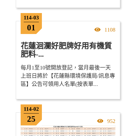
114-03
01
點擊率
1108
花蓮洄瀾好肥牌好用有機質
肥料-...
每月1至10號開放登記，當月最後一天
上班日將於【花蓮縣環境保護局/訊息專
區】公告可領用人名單(按表單...
114-02
25
點擊率
952