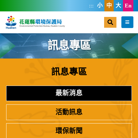
跳到主要內容區塊
:::
小
中
大
En
搜尋
選單
訊息專區
訊息專區
:::
最新消息
活動訊息
環保新聞