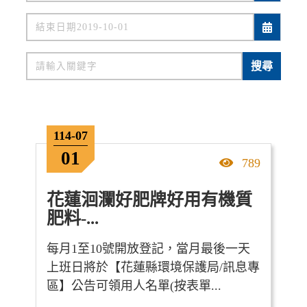
關鍵字
搜尋
114-07
01
點擊率
789
花蓮洄瀾好肥牌好用有機質
肥料-...
每月1至10號開放登記，當月最後一天
上班日將於【花蓮縣環境保護局/訊息專
區】公告可領用人名單(按表單...