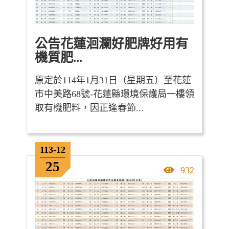
公告花蓮洄瀾好肥牌好用有
機質肥...
原定於114年1月31日（星期五）至花蓮
市中美路68號-花蓮縣環境保護局一樓領
取有機肥料，因正逢春節...
113-12
25
點擊率
932