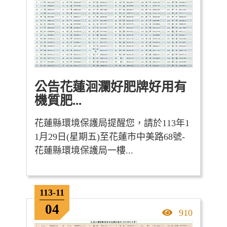
公告花蓮洄瀾好肥牌好用有
機質肥...
花蓮縣環境保護局提醒您，請於113年1
1月29日(星期五)至花蓮市中美路68號-
花蓮縣環境保護局一樓...
113-11
04
點擊率
910