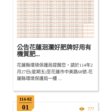
公告花蓮洄瀾好肥牌好用有
機質肥...
花蓮縣環境保護局提醒您，請於114年2
月27日(星期五)至花蓮市中美路68號-花
蓮縣環境保護局一樓 ...
114-02
01
點擊率
777