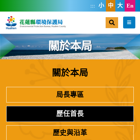
跳到主要內容區塊
:::
小
中
大
En
搜尋
選單
關於本局
關於本局
:::
局長專區
歷任首長
歷史與沿革