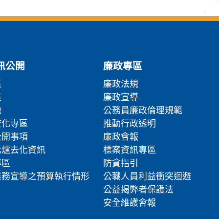
訊公開
廉政專區
區
廉政法規
區
廉政宣導
地
公務員廉政倫理規範
流化專區
推動行政透明
公開事項
廉政會報
化爐去化資訊
標案資訊專區
專區
防貪指引
業務宣導之預算執行情形
公職人員利益衝突迴避
公益揭弊者保護法
安全維護會報