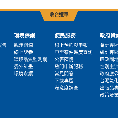
收合選單
環境保護
便民服務
政府資
報告
親淨洄瀾
線上預約與申報
會計專
線上認養
申辦案件進度查詢
統計專
環境品質監測網
公害陳情
廉政園
委外計畫
熱門申辦服務
性別主
環境永續
常見問答
政府應
下載專區
台泥氣
滿意度調查
出版品
政策及