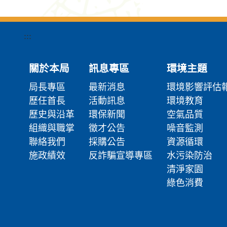
:::
關於本局
訊息專區
環境主題
局長專區
最新消息
環境影響評估
歷任首長
活動訊息
環境教育
歷史與沿革
環保新聞
空氣品質
組織與職掌
徵才公告
噪音監測
聯絡我們
採購公告
資源循環
施政績效
反詐騙宣導專區
水污染防治
清淨家園
綠色消費