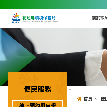
跳到主要內容區塊
關於本
便民服務
:::
:::
首頁
>
便
線上預約與申報