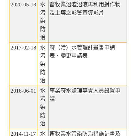
2020-05-13
水
畜牧業沼渣沼液再利用對作物
污
及土壤之影響宣導影片
染
防
治
2017-02-18
水
廢（污）水管理計畫書申請
污
表、變更申請表
染
防
治
2016-06-01
水
事業廢水處理專責人員設置申
污
請
染
防
治
2014-11-17
水
畜牧業水污染防治措施計畫及