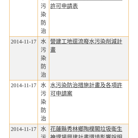
污
許可申請表
染
防
治
2014-11-17
水
營建工地逕流廢水污染削減計
污
畫
染
防
治
2014-11-17
水
水污染防治措施計畫及各項許
污
可申請案
染
防
治
2014-11-17
水
花蓮縣秀林鄉陶樸閣垃圾衛生
污
掩埋場興建計畫環境影響說明