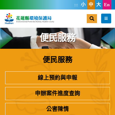
跳到主要內容區塊
:::
小
中
大
En
搜尋
選單
便民服務
便民服務
:::
線上預約與申報
申辦案件進度查詢
公害陳情