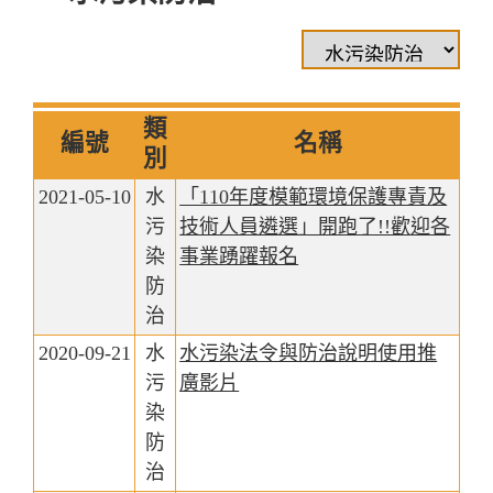
類
編號
名稱
別
2021-05-10
水
「110年度模範環境保護專責及
污
技術人員遴選」開跑了!!歡迎各
染
事業踴躍報名
防
治
2020-09-21
水
水污染法令與防治說明使用推
污
廣影片
染
防
治